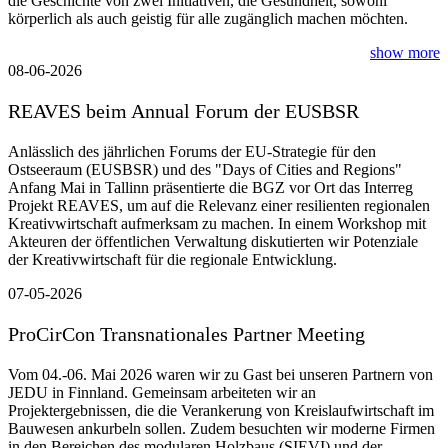
die Geschichte von zwei Initiativen, die Gesundheit, sowohl
körperlich als auch geistig für alle zugänglich machen möchten.
show more
08-06-2026
REAVES beim Annual Forum der EUSBSR
Anlässlich des jährlichen Forums der EU-Strategie für den
Ostseeraum (EUSBSR) und des "Days of Cities and Regions"
Anfang Mai in Tallinn präsentierte die BGZ vor Ort das Interreg
Projekt REAVES, um auf die Relevanz einer resilienten regionalen
Kreativwirtschaft aufmerksam zu machen. In einem Workshop mit
Akteuren der öffentlichen Verwaltung diskutierten wir Potenziale
der Kreativwirtschaft für die regionale Entwicklung.
07-05-2026
ProCirCon Transnationales Partner Meeting
Vom 04.-06. Mai 2026 waren wir zu Gast bei unseren Partnern von
JEDU in Finnland. Gemeinsam arbeiteten wir an
Projektergebnissen, die die Verankerung von Kreislaufwirtschaft im
Bauwesen ankurbeln sollen. Zudem besuchten wir moderne Firmen
in den Bereichen des modularen Holzbaus (SIEVI) und der