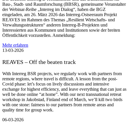
Bau-, Stadt- und Raumforschung (BBSR), gemeinsame Veranstalter
der Webinar-Reihe „Interreg im Dialog“, haben die BGZ
eingeladen, am 26. März 2026 das Interreg-Ostseeraum Projekt
REAVES im Rahmen des Themas „Resilient Wirtschafts- und
Verwaltungsstrukturen“ anderen Interreg-B-Projekten und
Interessierten aus Kommunen und Institutionen sowie der breiten
Öffentlichkeit vorzustellen. Anmeldung:
Mehr erfahren
13-03-2026
REAVES – Off the beaten track
With Interreg BSR projects, we regularly work with partners from
remote regions, where travel is difficult. A lesson from the post-
Covid phase: let’s focus on lively discussions and intensive
exchange for highest efficiency, and leave everything that can just as
well be done online “at home”. With our next transnational retreat
workshop in Jakobstad, Finland end of March, we’ll kill two birds
with one stone: fairness to our partners from remote areas and
quality time for group work.
06-03-2026